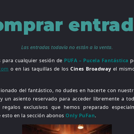
omprar entrad
Las entradas todavía no están a la venta.
s para cualquier sesión de
PUFA – Pucela Fantástica
po
.com
o en las taquillas de los
Cines Broadway
el mismo
sionado del fantástico, no dudes en hacerte con nues
 un asiento reservado para acceder libremente a todas
 regalos exclusivos que hemos preparado especialm
e esto en la sección abonos
Only PuFan
.