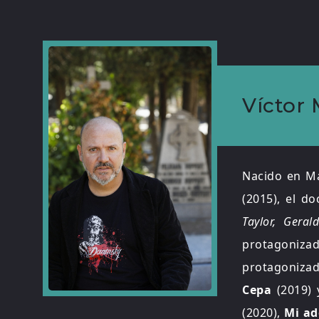
Víctor 
Nacido en Ma
(2015), el d
Taylor, Gera
protagoniza
protagoniza
Cepa
(2019)
(2020),
Mi ad