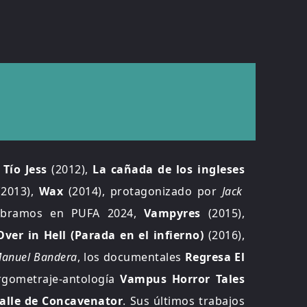
s
Tío Jess
(2012),
La cañada de los ingleses
2013),
Wax
(2014), protagonizado por
Jack
lebramos en PUFA 2024,
Vampyres
(2015),
Over in Hell (Parada en el infierno)
(2016),
 Manuel Bandera
, los documentales
​Regresa El
argometraje-antología
Vampus Horror Tales
valle de Concavenator
. Sus últimos trabajos