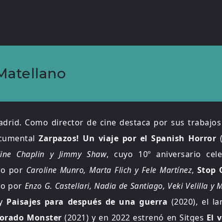
Matellano
drid. Como director de cine destaca por sus trabajo
ocumental
Zarpazos! Un viaje por el Spanish Horror
(
ldine Chaplin y Jimmy Shaw
, cuyo 10º aniversario ce
do por
Caroline Munro, Marta Flich y Fele Martínez
,
Stop 
do por
Enzo G. Castellari, Nadia de Santiago, Veki Velilla y
 y
Paisajes para después de una guerra
(2020), el l
orado Monster
(2021) y en 2022 estrenó en Sitges
El 