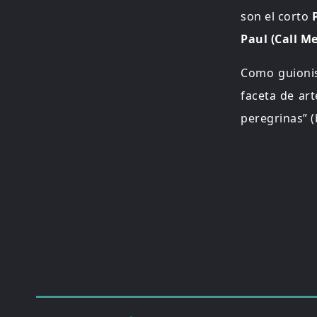
son el corto
P
Paul (Call Me
Como guionis
faceta de art
peregrinas” 