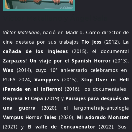
Víctor Matellano y Ángel Sala
Víctor Matellano
, nació en Madrid. Como director de
cine destaca por sus trabajos
Tío Jess
(2012),
La
cañada de los ingleses
(2015), el documental
Zarpazos! Un viaje por el Spanish Horror
(2013),
Wax
(2014),
cuyo 10º aniversario celebramos en
PUFA 2024,
Vampyres
(2015),
Stop Over in Hell
(Parada en el infierno)
(2016)
, los documentales
Regresa El Cepa
(2019) y
Paisajes para después de
una guerra
(2020), el largometraje-antología
Vampus Horror Tales
(2020),
Mi adorado Monster
(2021) y
El valle de Concavenator
(2022). Sus