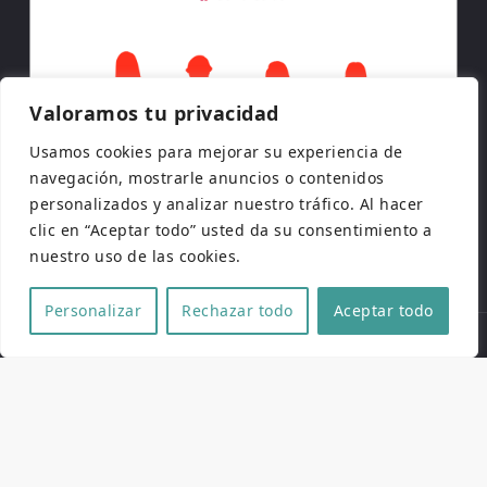
Valoramos tu privacidad
Usamos cookies para mejorar su experiencia de
navegación, mostrarle anuncios o contenidos
personalizados y analizar nuestro tráfico. Al hacer
clic en “Aceptar todo” usted da su consentimiento a
nuestro uso de las cookies.
Personalizar
Rechazar todo
Aceptar todo
Copyright © 2026 | Todos los derechos reservados
Web de
Pucela Fantástica
por
No es cine todo lo que
reluce
y
SaKuRa Informática
Aviso legal
|
Política de privacidad