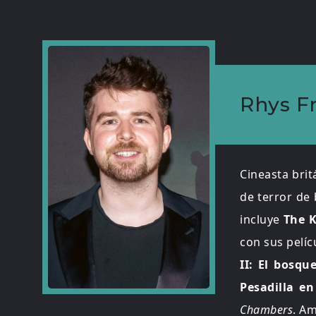
Rhys F
Cineasta brit
de terror de
incluye
The Ki
con sus pelí
II: El bosqu
Pesadilla e
Chambers
. A