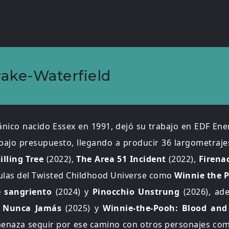
rake-Waterfield
ánico nacido Essex en 1991, dejó su trabajo en EDF Ene
 bajo presupuesto, llegando a producir 36 largometraje
lling Tree
(2022),
The Area 51 Incident
(2022),
Firen
culas del Twisted Childhood Universe como
Winnie the P
e sangriento
(2024) y
Pinocchio Unstrung
(2026), ad
n Nunca Jamás
(2025) y
Winnie-the-Pooh: Blood and
menaza seguir por ese camino con otros personajes c