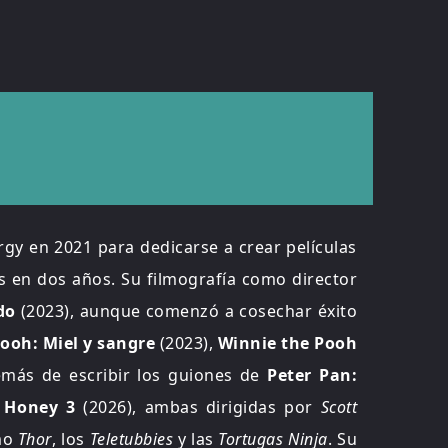
rgy en 2021 para dedicarse a crear películas
s en dos años. Su filmografía como director
ado
(2023), aunque comenzó a cosechar éxito
ooh: Miel y sangre
(2023),
Winnie the Pooh
emás de escribir los guiones de
Peter Pan:
 Honey 3
(2026), ambas dirigidas por
Scott
omo
Thor
, los
Teletubbies
y las
Tortugas Ninja
. Su