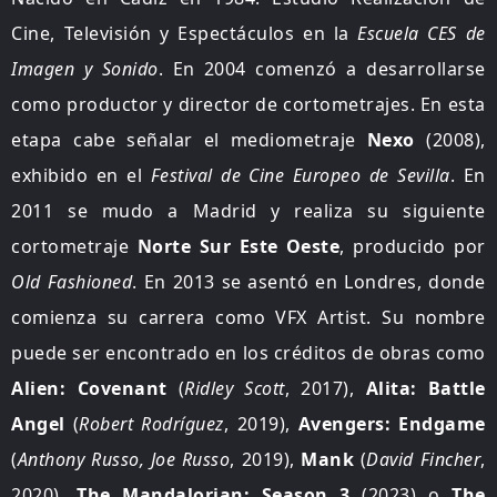
Cine, Televisión y Espectáculos en la
Escuela CES de
Imagen y Sonido
. En 2004 comenzó a desarrollarse
como productor y director de cortometrajes. En esta
etapa cabe señalar el mediometraje
Nexo
(2008),
exhibido en el
Festival de Cine Europeo de Sevilla
.
En
2011 se mudo a Madrid y realiza su siguiente
cortometraje
Norte Sur Este Oeste
, producido por
Old Fashioned
.
En 2013 se asentó en Londres, donde
comienza su carrera como VFX Artist. Su nombre
puede ser encontrado en los créditos de obras como
Alien: Covenant
(
Ridley Scott
, 2017),
Alita: Battle
Angel
(
Robert Rodríguez
, 2019),
Avengers: Endgame
(
Anthony Russo, Joe Russo
, 2019),
Mank
(
David Fincher
,
2020),
The Mandalorian: Season 3
(2023) o
The