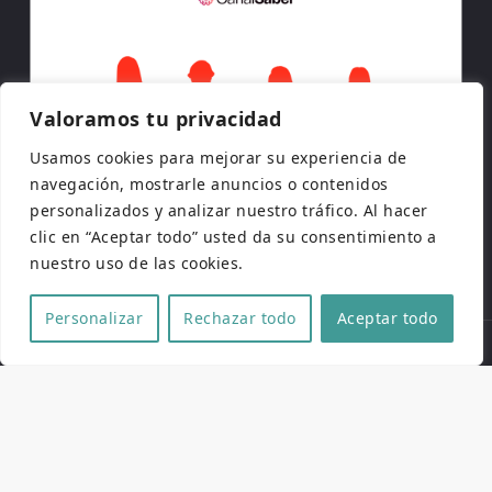
Valoramos tu privacidad
Usamos cookies para mejorar su experiencia de
navegación, mostrarle anuncios o contenidos
personalizados y analizar nuestro tráfico. Al hacer
clic en “Aceptar todo” usted da su consentimiento a
nuestro uso de las cookies.
Personalizar
Rechazar todo
Aceptar todo
Copyright © 2026 | Todos los derechos reservados
Web de
Pucela Fantástica
por
No es cine todo lo que
reluce
y
SaKuRa Informática
Aviso legal
|
Política de privacidad