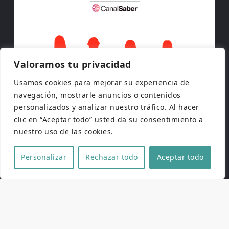
Valoramos tu privacidad
Usamos cookies para mejorar su experiencia de
navegación, mostrarle anuncios o contenidos
personalizados y analizar nuestro tráfico. Al hacer
clic en “Aceptar todo” usted da su consentimiento a
nuestro uso de las cookies.
Personalizar
Rechazar todo
Aceptar todo
Copyright © 2026 | Todos los derechos reservados
Web de
Pucela Fantástica
por
No es cine todo lo que
reluce
y
SaKuRa Informática
Aviso legal
|
Política de privacidad