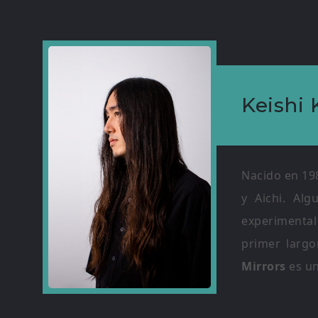
Keishi
Nacido en 198
y Aichi. Al
experimenta
primer largo
Mirrors
es u