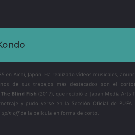
 Kondo
5 en Aichi, Japón. Ha realizado vídeos musicales, anun
gunos de sus trabajos más destacados son el cort
l
The Blind Fish
(2017), que recibió el Japan Media Arts
metraje y pudo verse en la Sección Oficial de PUFA
n
spin off
de la película en forma de corto.