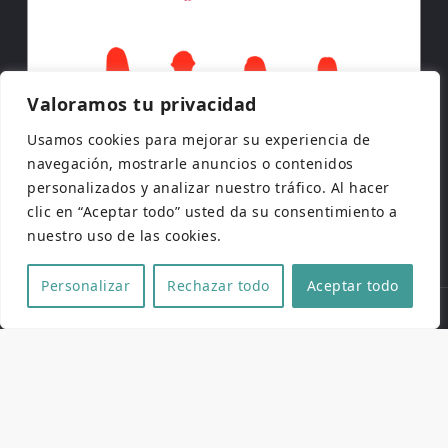
Valoramos tu privacidad
Usamos cookies para mejorar su experiencia de
navegación, mostrarle anuncios o contenidos
personalizados y analizar nuestro tráfico. Al hacer
clic en “Aceptar todo” usted da su consentimiento a
nuestro uso de las cookies.
Personalizar
Rechazar todo
Aceptar todo
Copyright © 2026 | Todos los derechos reservados
Web de
Pucela Fantástica
por
No es cine todo lo que
reluce
y
SaKuRa Informática
Aviso legal
|
Política de privacidad