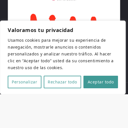
Valoramos tu privacidad
Usamos cookies para mejorar su experiencia de
navegación, mostrarle anuncios o contenidos
personalizados y analizar nuestro tráfico. Al hacer
clic en “Aceptar todo” usted da su consentimiento a
nuestro uso de las cookies.
Personalizar
Rechazar todo
Aceptar todo
Copyright © 2026 | Todos los derechos reservados
Web de
Pucela Fantástica
por
No es cine todo lo que
reluce
y
SaKuRa Informática
Aviso legal
|
Política de privacidad