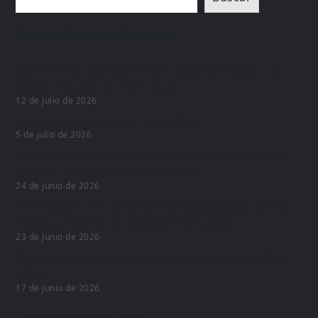
Entradas recientes
Bad Haircut, de Kyle Misak, gana el Premio a la
Mejor Película en PUFA 2026
12 de julio de 2026
Actividades paralelas PUFA 2026
5 de julio de 2026
El guionista Jorge Guerricaechevarría recibirá el
Premio de Honor en PUFA 2026
24 de junio de 2026
‘Montecarlo 67’, el cortometraje vencedor en los
Premios FUGAZ, se verá en PUFA 2026
23 de junio de 2026
Presentación oficial de programación para PUFA
2026
17 de junio de 2026
Organizado por