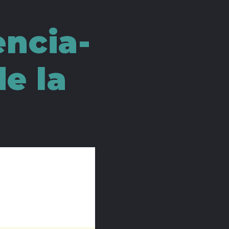
encia-
de la