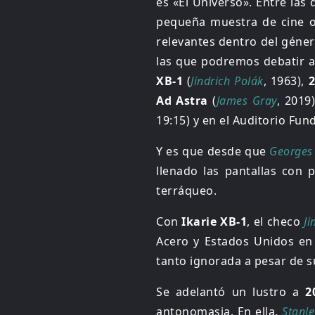
es «El Universo». Entre las
pequeña muestra de cine 
relevantes dentro del géner
las que podremos debatir am
XB-1
(
Jindrich Polák
, 1963),
2
Ad Astra
(
James Gray
, 2019
19:15) y en el Auditorio Fund
Y es que desde que
Georges 
llenado las pantallas con 
terráqueo.
Con
Ikarie XB-1
, el checo
Ji
Acero y Estados Unidos en l
tanto ignorada a pesar de 
Se adelantó un lustro a
2
antonomasia. En ella,
Stanle