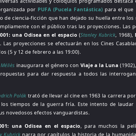
 diversas actividades y coloquios programados destaca 
organizada por
PUFA (Pucela Fantástica)
para el que
o de ciencia-ficción que han dejado su huella entre los
pliamente con el público tras las proyecciones. Las p
001: una Odisea en el espacio
(
Stanley Kubrick
, 1968),
). Las proyecciones se efectuarán en los Cines Casabla
os (5 y 12 de febrero a las 19:00).
Méliès
inaugurara el género con
Viaje a la Luna
(1902),
propuestas para dar respuesta a todos las interroga
ndrich Polák
trató de llevar al cine en 1963 la carrera por
os tiempos de la guerra fría. Este intento de laudar 
sus novedosos efectos vanguardistas.
001: una Odisea en el espacio
, para muchos la pelí
y Kubrick
narra por capítulos la historia de la humanid