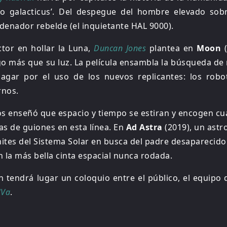
mo galacticus’. Del despegue del hombre elevado sobr
enador rebelde (el inquietante HAL 9000).
ctor en hollar la Luna,
Duncan Jones
plantea en
Moon
(
go más que su luz. La película ensambla la búsqueda de
 pagar por el uso de los nuevos replicantes: los ro
rnos.
 nos enseñó que espacio y tiempo se estiran y encogen c
as de guiones en esta línea. En
Ad Astra
(2019), un astr
ímites del Sistema Solar en busca del padre desaparecid
n la más bella cinta espacial nunca rodada.
 tendrá lugar un coloquio entre el público, el equipo 
Va
.